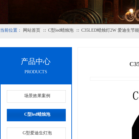
当前位置：
网站首页
C型led蜡烛泡
C35LED蜡烛灯2W 爱迪生节能
∷
∷
产品中心
C3
PRODUCTS
场景效果案例
C型led蜡烛泡
G型爱迪生灯泡