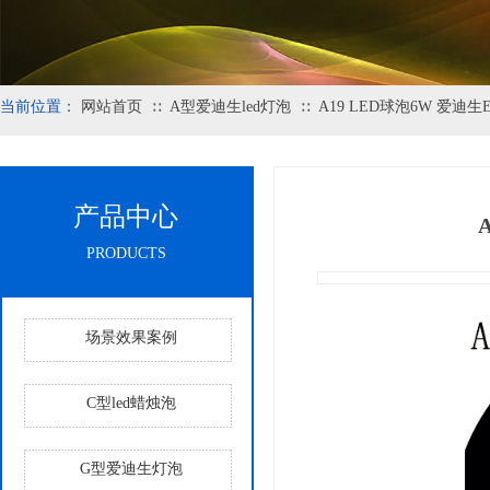
当前位置：
网站首页
A型爱迪生led灯泡
A19 LED球泡6W 爱迪
∷
∷
产品中心
PRODUCTS
场景效果案例
C型led蜡烛泡
G型爱迪生灯泡